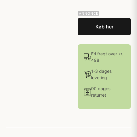
Køb her
Fri fragt over kr.
498
1-3 dages
levering
90 dages
returret