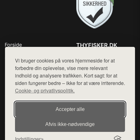
Forside
THYFISKER.DK
Produkter
Tlf. 78768672
Top Rabatter
Vi bruger cookies på vores hjemmeside for at
Mail:
hej@want.dk
Kontakt
forbedre din oplevelse, vise mere relevant
indhold og analysere trafikken. Kort sagt: for at
Cookie- og privatlivspolitik
siden fungerer bedre – ikke for at være irriterende.
Cookie- og privatlivspolitik.
Denne side er en del af want.dk, der udgiver en række
Accepter alle
hjemmesider med præsentation af forskellige produkter fra
diverse webshops. Der sælges ikke varer fra denne side - vi
Afvis ikke‑nødvendige
henviser til de shops, som sælger varen. Vi har heller ikke
varerne på lager.
Indstillinger