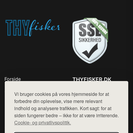
Forside
THYFISKER.DK
Produkter
Tlf. 78768672
Top Rabatter
Vi bruger cookies på vores hjemmeside for at
Mail:
hej@want.dk
Kontakt
forbedre din oplevelse, vise mere relevant
indhold og analysere trafikken. Kort sagt: for at
Cookie- og privatlivspolitik
siden fungerer bedre – ikke for at være irriterende.
Cookie- og privatlivspolitik.