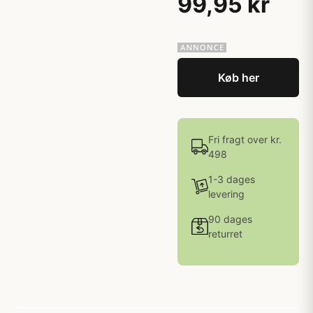
99,95 kr
Køb her
Fri fragt over kr.
498
1-3 dages
levering
90 dages
returret