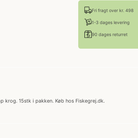
Fri fragt over kr. 498
1-3 dages levering
90 dages returret
mp krog. 15stk i pakken. Køb hos Fiskegrej.dk.