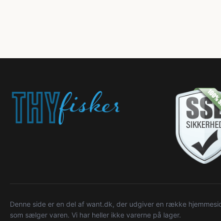
Denne side er en del af want.dk, der udgiver en række hjemmeside
som sælger varen. Vi har heller ikke varerne på lager.