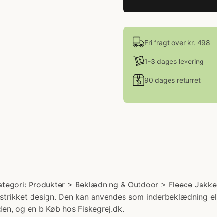
Fri fragt over kr. 498
1-3 dages levering
90 dages returret
ategori: Produkter > Beklædning & Outdoor > Fleece Jakker
d strikket design. Den kan anvendes som inderbeklædning ell
n, og en b Køb hos Fiskegrej.dk.