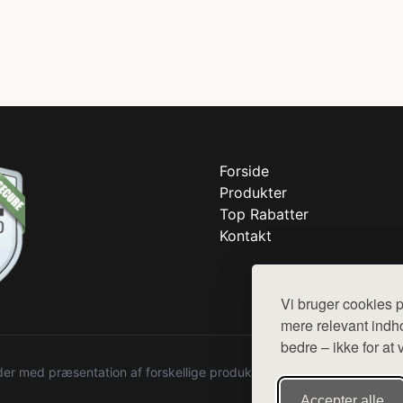
Forside
Produkter
Top Rabatter
Kontakt
Vi bruger cookies p
mere relevant indho
bedre – ikke for at 
r med præsentation af forskellige produkter fra diverse webshops. De
Accepter alle