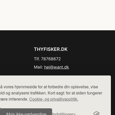
THYFISKER.DK
Tlf. 78768672
Mail:
hej@want.dk
Cookie- og privatlivspolitik
å vores hjemmeside for at forbedre din oplevelse, vise
ld og analysere trafikken. Kort sagt: for at siden fungerer
være irriterende.
Cookie- og privatlivspolitik.
r sælges ikke varer fra denne side - vi henviser til de shops,
Afvis ikke‑nødvendige
Indstillinger