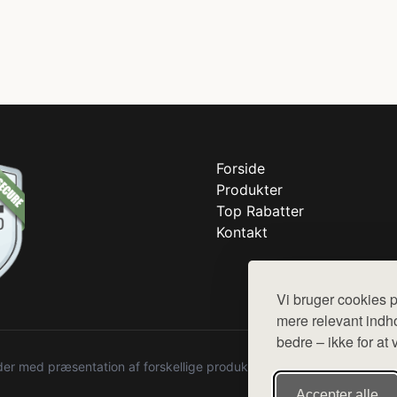
Forside
Produkter
Top Rabatter
Kontakt
Vi bruger cookies p
mere relevant indho
bedre – ikke for at 
r med præsentation af forskellige produkter fra diverse webshops. De
Accepter alle