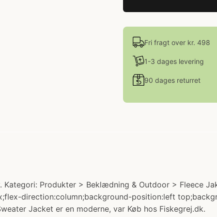
Fri fragt over kr. 498
1-3 dages levering
90 dages returret
 Kategori: Produkter > Beklædning & Outdoor > Fleece Jak
ex;flex-direction:column;background-position:left top;bac
weater Jacket er en moderne, var Køb hos Fiskegrej.dk.