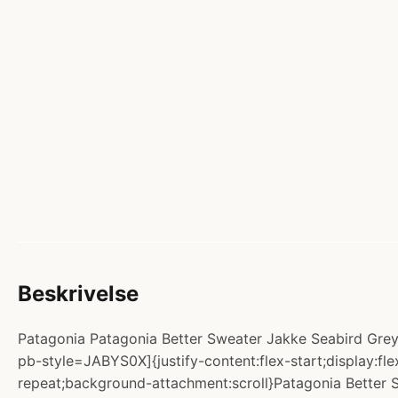
Beskrivelse
Patagonia Patagonia Better Sweater Jakke Seabird Grey.
pb-style=JABYS0X]{justify-content:flex-start;display:fl
repeat;background-attachment:scroll}Patagonia Better S