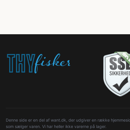
Denne side er en del af want.dk, der udgiver en række hjemmeside
som sælger varen. Vi har heller ikke varerne på lager.