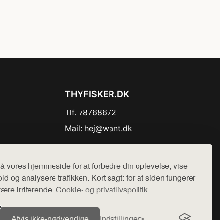
THYFISKER.DK
Tlf. 78768672
Mail:
hej@want.dk
Cookie- og privatlivspolitik
å vores hjemmeside for at forbedre din oplevelse, vise
ld og analysere trafikken. Kort sagt: for at siden fungerer
være irriterende.
Cookie- og privatlivspolitik.
r sælges ikke varer fra denne side - vi henviser til de shops,
Afvis ikke‑nødvendige
Indstillinger