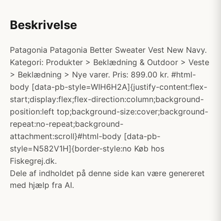
Beskrivelse
Patagonia Patagonia Better Sweater Vest New Navy.
Kategori: Produkter > Beklædning & Outdoor > Veste
> Beklædning > Nye varer. Pris: 899.00 kr. #html-
body [data-pb-style=WIH6H2A]{justify-content:flex-
start;display:flex;flex-direction:column;background-
position:left top;background-size:cover;background-
repeat:no-repeat;background-
attachment:scroll}#html-body [data-pb-
style=N582V1H]{border-style:no Køb hos
Fiskegrej.dk.
Dele af indholdet på denne side kan være genereret
med hjælp fra AI.