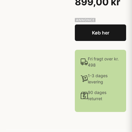
899,00 kr
Køb her
Fri fragt over kr.
498
1-3 dages
levering
90 dages
returret