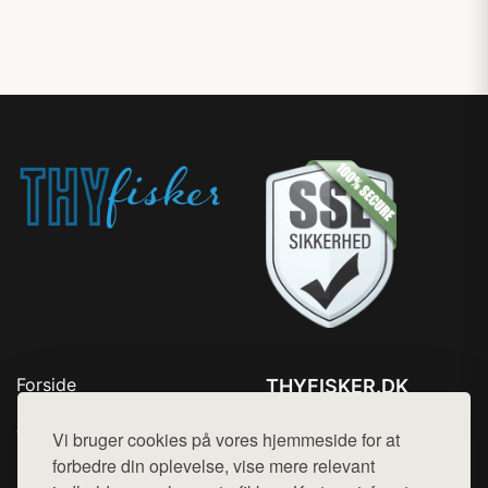
Forside
THYFISKER.DK
Produkter
Tlf. 78768672
Top Rabatter
Vi bruger cookies på vores hjemmeside for at
Mail:
hej@want.dk
Kontakt
forbedre din oplevelse, vise mere relevant