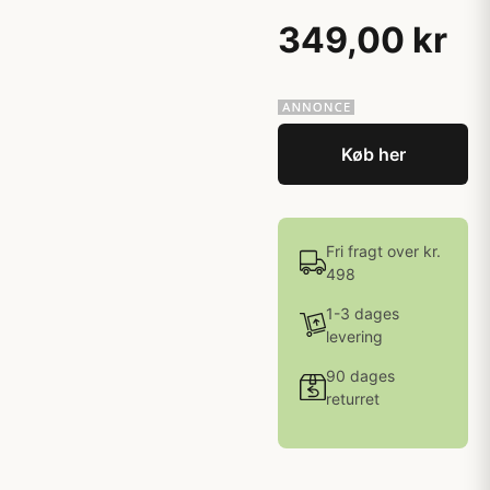
349,00 kr
Køb her
Fri fragt over kr.
498
1-3 dages
levering
90 dages
returret