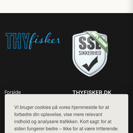
Forside
THYFISKER.DK
Produkter
Tlf. 78768672
Top Rabatter
Vi bruger cookies på vores hjemmeside for at
Mail:
hej@want.dk
Kontakt
forbedre din oplevelse, vise mere relevant
indhold og analysere trafikken. Kort sagt: for at
Cookie- og privatlivspolitik
siden fungerer bedre – ikke for at være irriterende.