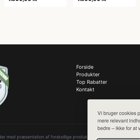
Forside
Produkter
Top Rabatter
Kontakt
Vi bruger cookies p
mere relevant indho
bedre – ikke for at 
r med præsentation af forskellige produkter fra diverse webshops. De