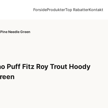
Forside
Produkter
Top Rabatter
Kontakt
 Pine Needle Green
o Puff Fitz Roy Trout Hoody
Green