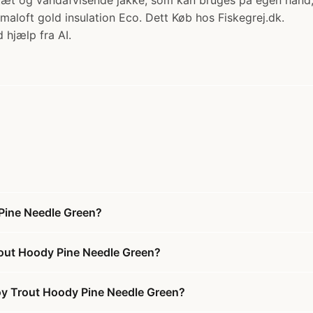
æt og vandafvisende jakke, som kan bruges på egen hånd, 
imaloft gold insulation Eco. Dett Køb hos Fiskegrej.dk.
 hjælp fra AI.
 Pine Needle Green?
rout Hoody Pine Needle Green?
Roy Trout Hoody Pine Needle Green?