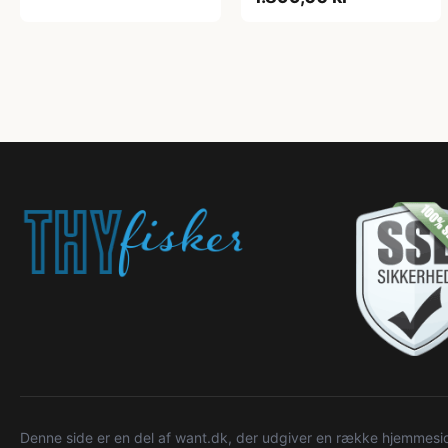
Denne side er en del af want.dk, der udgiver en række hjemmeside