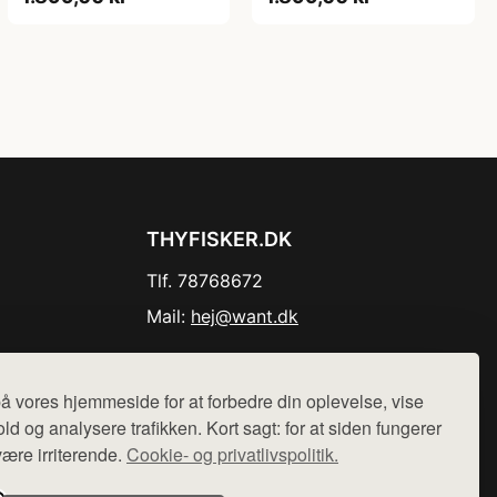
THYFISKER.DK
Tlf. 78768672
Mail:
hej@want.dk
Cookie- og privatlivspolitik
å vores hjemmeside for at forbedre din oplevelse, vise
ld og analysere trafikken. Kort sagt: for at siden fungerer
være irriterende.
Cookie- og privatlivspolitik.
r sælges ikke varer fra denne side - vi henviser til de shops,