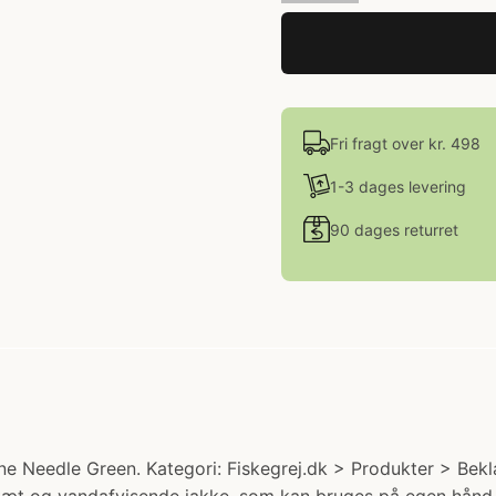
Fri fragt over kr. 498
1-3 dages levering
90 dages returret
e Needle Green. Kategori: Fiskegrej.dk > Produkter > Bekl