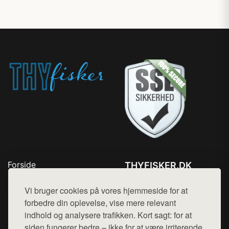
Forside
THYFISKER.DK
Produkter
Tlf. 78768672
Top Rabatter
Vi bruger cookies på vores hjemmeside for at
Mail:
hej@want.dk
Kontakt
forbedre din oplevelse, vise mere relevant
indhold og analysere trafikken. Kort sagt: for at
Cookie- og privatlivspolitik
siden fungerer bedre – ikke for at være irriterende.