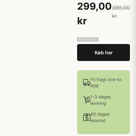
299,00
399,00
kr
kr
Køb her
Fri fragt over kr.
498
1-3 dages
levering
90 dages
returret