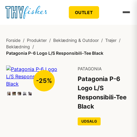
OUTLET
Forside
/
Produkter
/
Beklædning & Outdoor
/
Trøjer
/
Beklædning
/
Patagonia P-6 Logo L/S Responsibili-Tee Black
PATAGONIA
Patagonia P-6
-25%
Logo L/S
Responsibili-Tee
Black
UDSALG