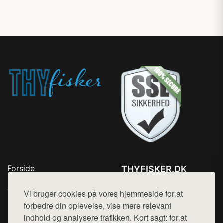
Forside
THYFISKER.DK
Produkter
Tlf. 78768672
Top Rabatter
Vi bruger cookies på vores hjemmeside for at
Mail:
hej@want.dk
Kontakt
forbedre din oplevelse, vise mere relevant
indhold og analysere trafikken. Kort sagt: for at