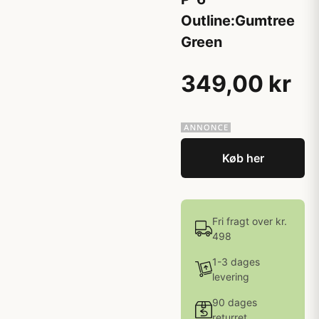
Outline:Gumtree
Green
349,00 kr
Køb her
Fri fragt over kr.
498
1-3 dages
levering
90 dages
returret