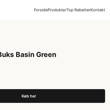
Forside
Produkter
Top Rabatter
Kontakt
Buks Basin Green
Køb her