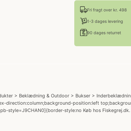
Fri fragt over kr. 498
1-3 dages levering
90 dages returret
odukter > Beklædning & Outdoor > Bukser > Inderbeklædning
flex-direction:column;background-position:left top;backgr
-pb-style=J9CHAN0]{border-style:no Køb hos Fiskegrej.dk.