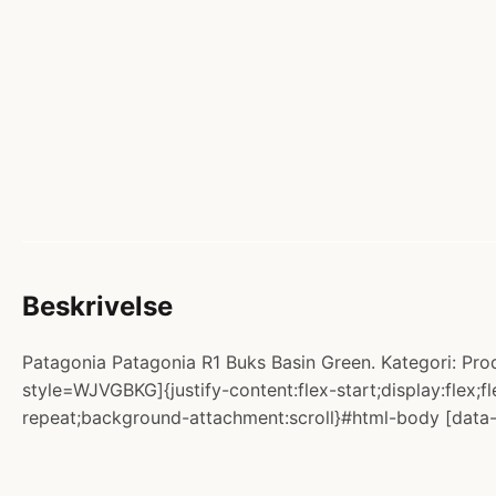
Beskrivelse
Patagonia Patagonia R1 Buks Basin Green. Kategori: Pr
style=WJVGBKG]{justify-content:flex-start;display:flex;
repeat;background-attachment:scroll}#html-body [data