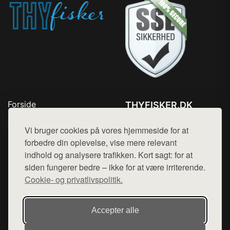
Forside
THYFISKER.DK
Produkter
Tlf. 78768672
Top Rabatter
Vi bruger cookies på vores hjemmeside for at
Mail:
hej@want.dk
Kontakt
forbedre din oplevelse, vise mere relevant
indhold og analysere trafikken. Kort sagt: for at
Cookie- og privatlivspolitik
siden fungerer bedre – ikke for at være irriterende.
Cookie- og privatlivspolitik.
Denne side er en del af want.dk, der udgiver en række
Accepter alle
hjemmesider med præsentation af forskellige produkter fra