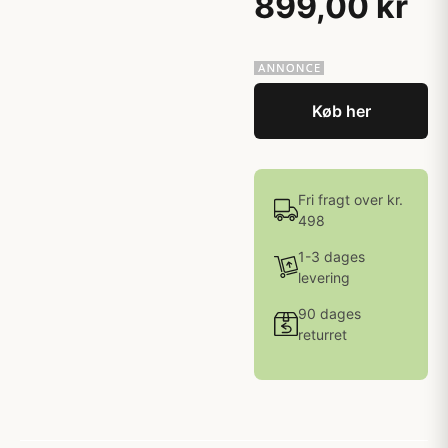
899,00 kr
Køb her
Fri fragt over kr.
498
1-3 dages
levering
90 dages
returret