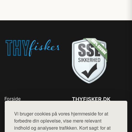
Forside
THYFISKER.DK
Produkter
Tlf. 78768672
Top Rabatter
Vi bruger cookies på vores hjemmeside for at
Mail:
hej@want.dk
Kontakt
forbedre din oplevelse, vise mere relevant
indhold og analysere trafikken. Kort sagt: for at
Cookie- og privatlivspolitik