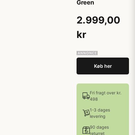
Green
2.999,00
kr
Køb her
Fri fragt over kr.
498
1-3 dages
levering
90 dages
returret