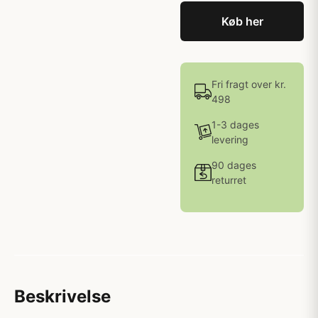
Køb her
Fri fragt over kr.
498
1-3 dages
levering
90 dages
returret
Beskrivelse