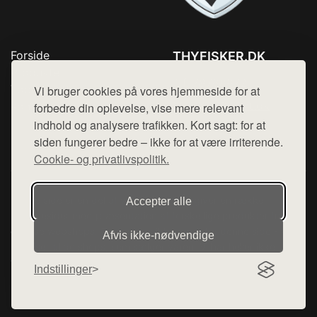
Forside
THYFISKER.DK
Produkter
Tlf. 78768672
Top Rabatter
Vi bruger cookies på vores hjemmeside for at
Mail:
hej@want.dk
Kontakt
forbedre din oplevelse, vise mere relevant
indhold og analysere trafikken. Kort sagt: for at
Cookie- og privatlivspolitik
siden fungerer bedre – ikke for at være irriterende.
Cookie- og privatlivspolitik.
Denne side er en del af want.dk, der udgiver en række
Accepter alle
hjemmesider med præsentation af forskellige produkter fra
diverse webshops. Der sælges ikke varer fra denne side - vi
Afvis ikke‑nødvendige
henviser til de shops, som sælger varen. Vi har heller ikke
varerne på lager.
Indstillinger
© 2026 thyfisker.dk. Alle rettigheder forbeholdes.