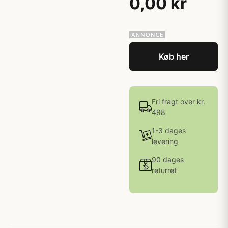
0,00 kr
Køb her
Fri fragt over kr.
498
1-3 dages
levering
90 dages
returret