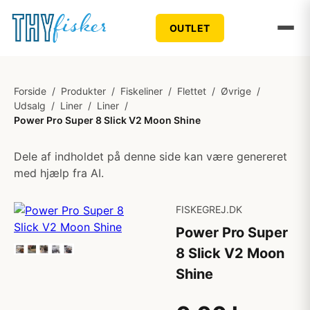
OUTLET
Forside
/
Produkter
/
Fiskeliner
/
Flettet
/
Øvrige
/
Udsalg
/
Liner
/
Liner
/
Power Pro Super 8 Slick V2 Moon Shine
Dele af indholdet på denne side kan være genereret
med hjælp fra AI.
FISKEGREJ.DK
Power Pro Super
8 Slick V2 Moon
Shine