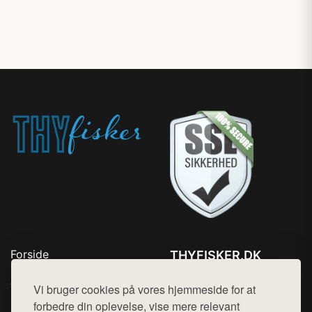
Forside
THYFISKER.DK
Produkter
Tlf. 78768672
Top Rabatter
Vi bruger cookies på vores hjemmeside for at
Mail:
hej@want.dk
Kontakt
forbedre din oplevelse, vise mere relevant