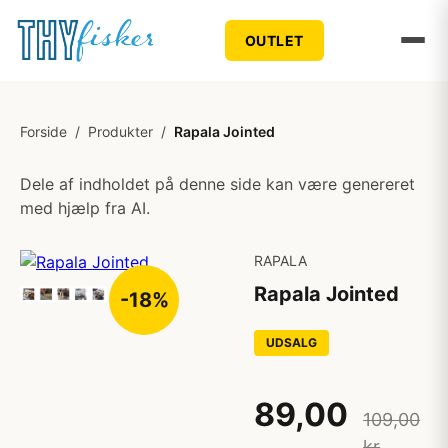
OUTLET
Forside
/
Produkter
/
Rapala Jointed
Dele af indholdet på denne side kan være genereret
med hjælp fra AI.
RAPALA
Rapala Jointed
-18%
UDSALG
89,00
109,00
kr