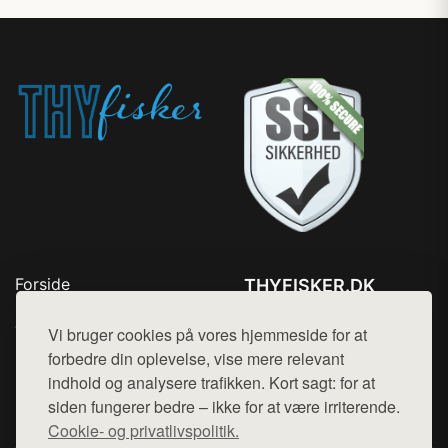
Forside
THYFISKER.DK
Produkter
Tlf. 78768672
Top Rabatter
Vi bruger cookies på vores hjemmeside for at
Mail:
hej@want.dk
Kontakt
forbedre din oplevelse, vise mere relevant
indhold og analysere trafikken. Kort sagt: for at
Cookie- og privatlivspolitik
siden fungerer bedre – ikke for at være irriterende.
Cookie- og privatlivspolitik.