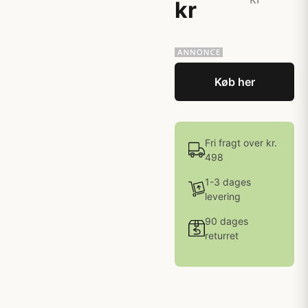
kr
Køb her
Fri fragt over kr.
498
1-3 dages
levering
90 dages
returret