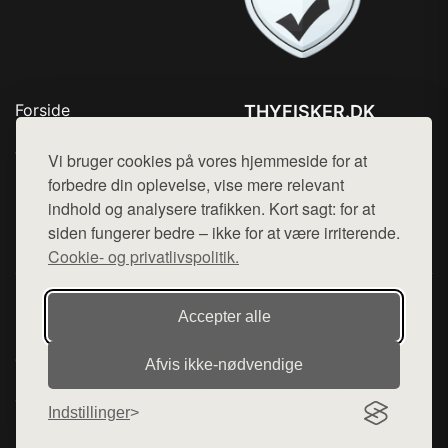
Forside
THYFISKER.DK
Produkter
Tlf. 78768672
Top Rabatter
Vi bruger cookies på vores hjemmeside for at
Mail:
hej@want.dk
Kontakt
forbedre din oplevelse, vise mere relevant
indhold og analysere trafikken. Kort sagt: for at
Cookie- og privatlivspolitik
siden fungerer bedre – ikke for at være irriterende.
Cookie- og privatlivspolitik.
Denne side er en del af want.dk, der udgiver en række
Accepter alle
hjemmesider med præsentation af forskellige produkter fra
diverse webshops. Der sælges ikke varer fra denne side - vi
Afvis ikke‑nødvendige
henviser til de shops, som sælger varen. Vi har heller ikke
varerne på lager.
Indstillinger
© 2026 thyfisker.dk. Alle rettigheder forbeholdes.