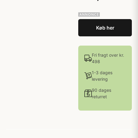
Køb her
Fri fragt over kr.
498
1-3 dages
levering
90 dages
returret