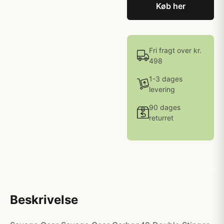
Køb her
Fri fragt over kr.
498
1-3 dages
levering
90 dages
returret
Beskrivelse