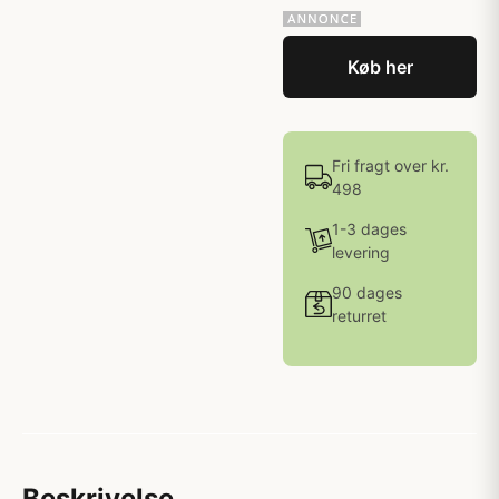
Køb her
Fri fragt over kr.
498
1-3 dages
levering
90 dages
returret
Beskrivelse