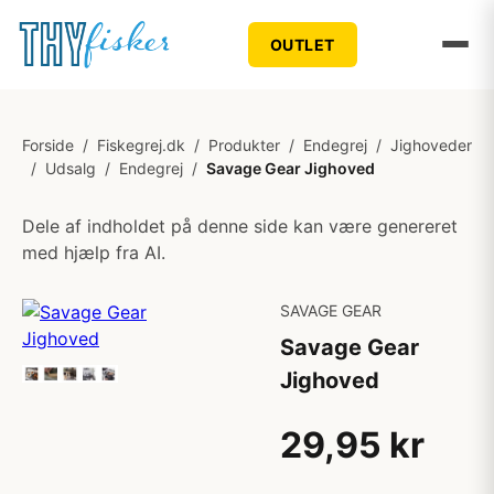
OUTLET
Forside
/
Fiskegrej.dk
/
Produkter
/
Endegrej
/
Jighoveder
/
Udsalg
/
Endegrej
/
Savage Gear Jighoved
Dele af indholdet på denne side kan være genereret
med hjælp fra AI.
SAVAGE GEAR
Savage Gear
Jighoved
29,95 kr