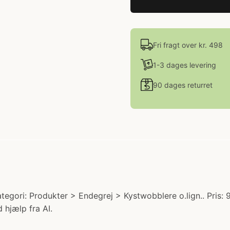
Fri fragt over kr. 498
1-3 dages levering
90 dages returret
ori: Produkter > Endegrej > Kystwobblere o.lign.. Pris: 9
 hjælp fra AI.