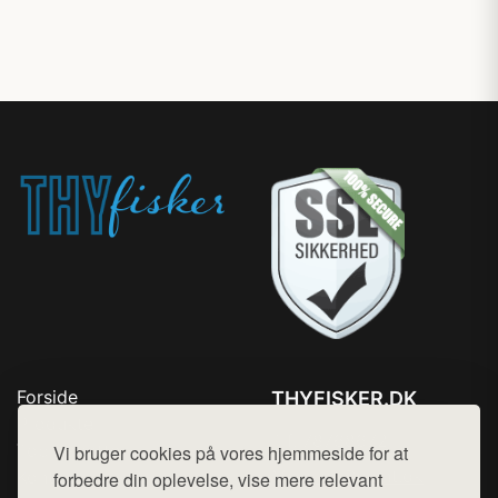
Forside
THYFISKER.DK
Produkter
Tlf. 78768672
Top Rabatter
Vi bruger cookies på vores hjemmeside for at
Mail:
hej@want.dk
Kontakt
forbedre din oplevelse, vise mere relevant