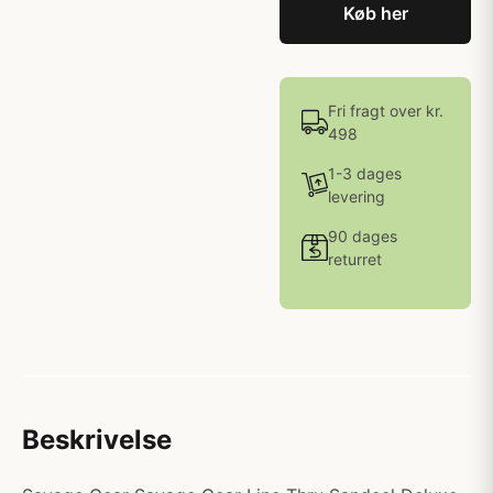
Køb her
Fri fragt over kr.
498
1-3 dages
levering
90 dages
returret
Beskrivelse