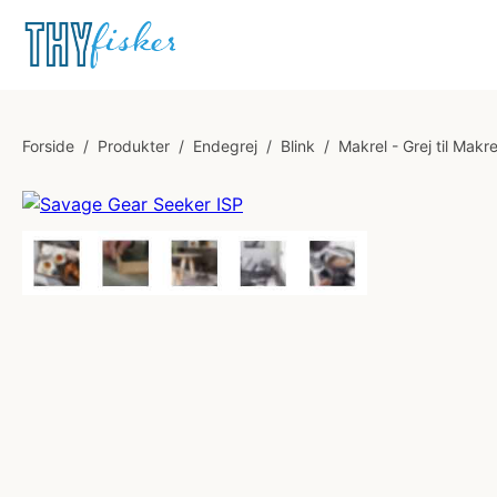
Forside
/
Produkter
/
Endegrej
/
Blink
/
Makrel - Grej til Makrel