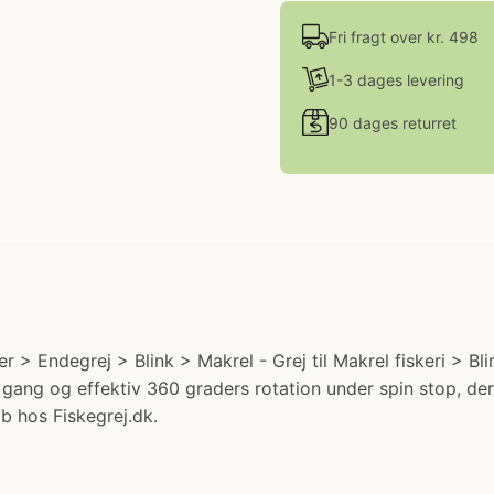
Fri fragt over kr. 498
1-3 dages levering
90 dages returret
> Endegrej > Blink > Makrel - Grej til Makrel fiskeri > Blin
gang og effektiv 360 graders rotation under spin stop, der 
b hos Fiskegrej.dk.