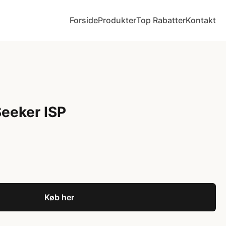
Forside
Produkter
Top Rabatter
Kontakt
eeker ISP
Køb her