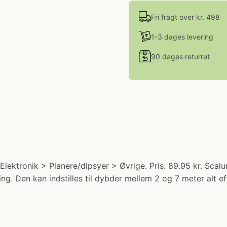
Fri fragt over kr. 498
1-3 dages levering
90 dages returret
Elektronik > Planere/dipsyer > Øvrige. Pris: 89.95 kr. Scalu
ing. Den kan indstilles til dybder mellem 2 og 7 meter alt 