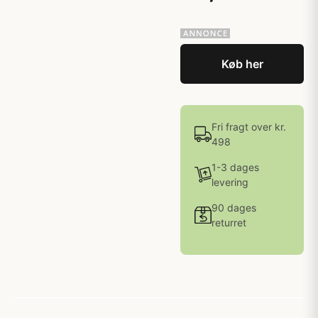
Køb her
Fri fragt over kr.
498
1-3 dages
levering
90 dages
returret