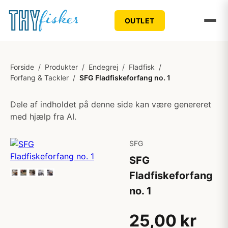
OUTLET
Forside
/
Produkter
/
Endegrej
/
Fladfisk
/
Forfang & Tackler
/
SFG Fladfiskeforfang no. 1
Dele af indholdet på denne side kan være genereret
med hjælp fra AI.
SFG
SFG
Fladfiskeforfang
no. 1
25,00 kr