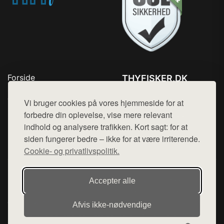
Forside
THYFISKER.DK
Produkter
Tlf. 78768672
Top Rabatter
Vi bruger cookies på vores hjemmeside for at
Mail:
hej@want.dk
Kontakt
forbedre din oplevelse, vise mere relevant
indhold og analysere trafikken. Kort sagt: for at
Cookie- og privatlivspolitik
siden fungerer bedre – ikke for at være irriterende.
Cookie- og privatlivspolitik.
Denne side er en del af want.dk, der udgiver en række
Accepter alle
hjemmesider med præsentation af forskellige produkter fra
diverse webshops. Der sælges ikke varer fra denne side - vi
Afvis ikke‑nødvendige
henviser til de shops, som sælger varen. Vi har heller ikke
varerne på lager.