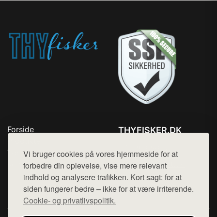
Forside
THYFISKER.DK
Produkter
Tlf. 78768672
Top Rabatter
Vi bruger cookies på vores hjemmeside for at
Mail:
hej@want.dk
Kontakt
forbedre din oplevelse, vise mere relevant
indhold og analysere trafikken. Kort sagt: for at
Cookie- og privatlivspolitik
siden fungerer bedre – ikke for at være irriterende.
Cookie- og privatlivspolitik.