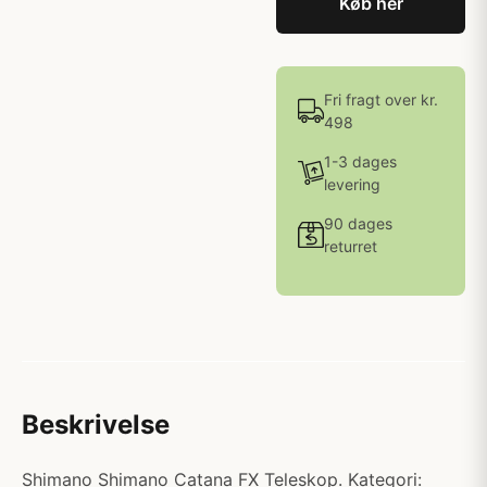
Køb her
Fri fragt over kr.
498
1-3 dages
levering
90 dages
returret
Beskrivelse
Shimano Shimano Catana FX Teleskop. Kategori: