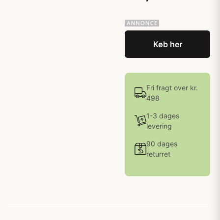
Køb her
Fri fragt over kr.
498
1-3 dages
levering
90 dages
returret