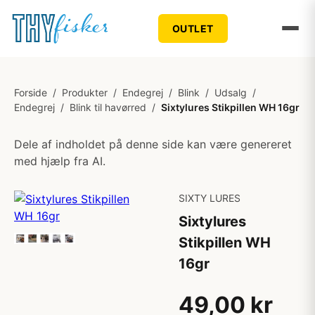
OUTLET
Forside
/
Produkter
/
Endegrej
/
Blink
/
Udsalg
/
Endegrej
/
Blink til havørred
/
Sixtylures Stikpillen WH 16gr
Dele af indholdet på denne side kan være genereret
med hjælp fra AI.
SIXTY LURES
Sixtylures
Stikpillen WH
16gr
49,00 kr