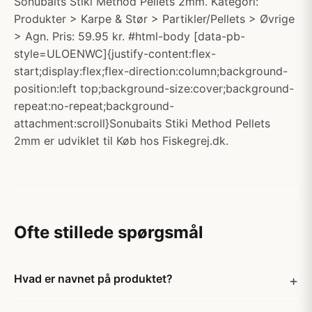
Sonubaits Stiki Method Pellets 2mm. Kategori:
Produkter > Karpe & Stør > Partikler/Pellets > Øvrige
> Agn. Pris: 59.95 kr. #html-body [data-pb-
style=ULOENWC]{justify-content:flex-
start;display:flex;flex-direction:column;background-
position:left top;background-size:cover;background-
repeat:no-repeat;background-
attachment:scroll}Sonubaits Stiki Method Pellets
2mm er udviklet til Køb hos Fiskegrej.dk.
Ofte stillede spørgsmål
Hvad er navnet på produktet?