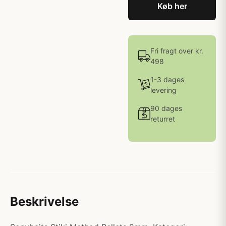
Køb her
Fri fragt over kr.
498
1-3 dages
levering
90 dages
returret
Beskrivelse