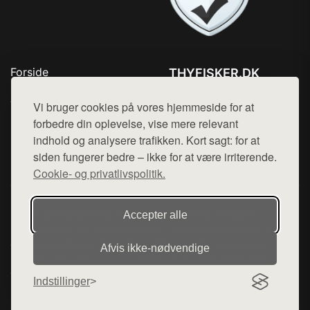
Forside
THYFISKER.DK
Produkter
Tlf. 78768672
Top Rabatter
Vi bruger cookies på vores hjemmeside for at
Mail:
hej@want.dk
Kontakt
forbedre din oplevelse, vise mere relevant
indhold og analysere trafikken. Kort sagt: for at
Cookie- og privatlivspolitik
siden fungerer bedre – ikke for at være irriterende.
Cookie- og privatlivspolitik.
Denne side er en del af want.dk, der udgiver en række
Accepter alle
hjemmesider med præsentation af forskellige produkter fra
diverse webshops. Der sælges ikke varer fra denne side - vi
Afvis ikke‑nødvendige
henviser til de shops, som sælger varen. Vi har heller ikke
varerne på lager.
Indstillinger
© 2026 thyfisker.dk. Alle rettigheder forbeholdes.