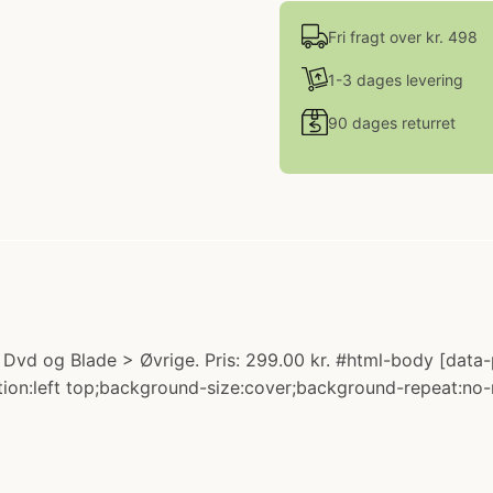
Fri fragt over kr. 498
1-3 dages levering
90 dages returret
 Dvd og Blade > Øvrige. Pris: 299.00 kr. #html-body [data
sition:left top;background-size:cover;background-repeat:no