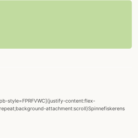
-pb-style=FPRFVWC]{justify-content:flex-
-repeat;background-attachment:scroll}Spinnefiskerens