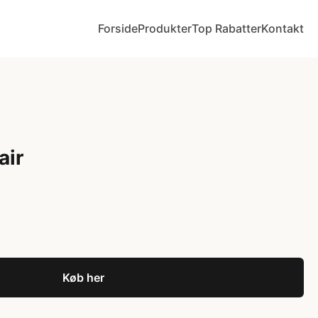
Forside
Produkter
Top Rabatter
Kontakt
air
Køb her