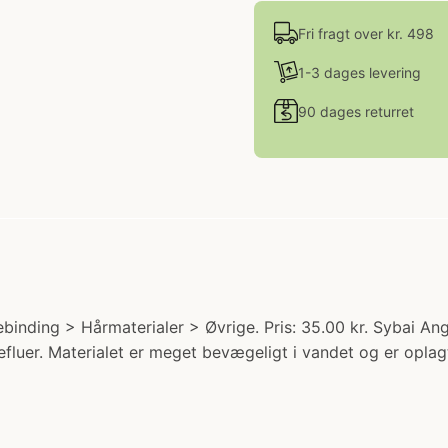
Fri fragt over kr. 498
1-3 dages levering
90 dages returret
ebinding > Hårmaterialer > Øvrige. Pris: 35.00 kr. Sybai Ang
efluer. Materialet er meget bevægeligt i vandet og er oplagt ti