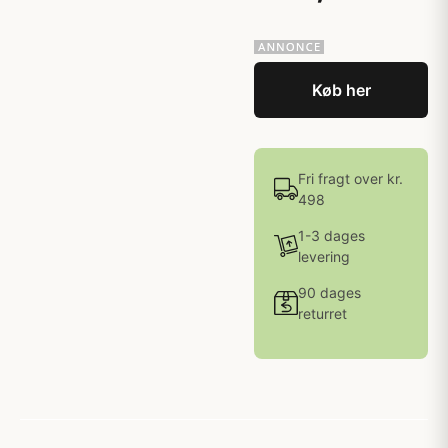
Køb her
Fri fragt over kr.
498
1-3 dages
levering
90 dages
returret