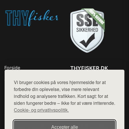
Forside
THYFISKER.DK
Produkter
Tlf. 78768672
Top Rabatter
Vi bruger cookies på vores hjemmeside for at
Mail:
hej@want.dk
Kontakt
forbedre din oplevelse, vise mere relevant
indhold og analysere trafikken. Kort sagt: for at
Cookie- og privatlivspolitik
siden fungerer bedre – ikke for at være irriterende.
Cookie- og privatlivspolitik.
Denne side er en del af want.dk, der udgiver en række
Accepter alle