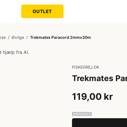
OUTLET
rse
/
Øvrige
/
Trekmates Paracord 2mmx30m
 hjælp fra AI.
FISKEGREJ.DK
Trekmates P
119,00 kr