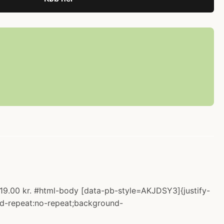
19.00 kr. #html-body [data-pb-style=AKJDSY3]{justify-
und-repeat:no-repeat;background-