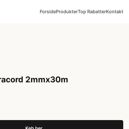
Forside
Produkter
Top Rabatter
Kontakt
aracord 2mmx30m
Køb her