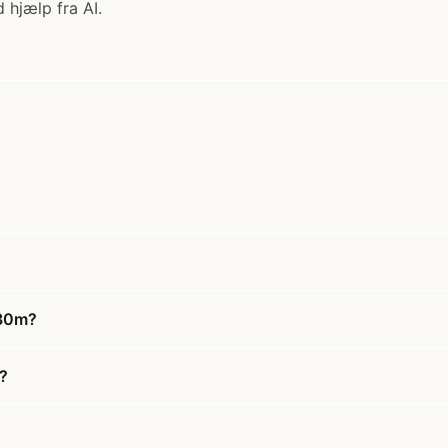
 hjælp fra AI.
x30m?
?