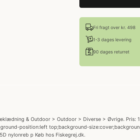
Fri fragt over kr. 498
1-3 dages levering
90 dages returret
lædning & Outdoor > Outdoor > Diverse > Øvrige. Pris: 1
background-position:left top;background-size:cover;backgro
75D nylonreb p Køb hos Fiskegrej.dk.