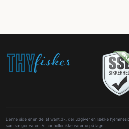
Denne side er en del af want.dk, der udgiver en række hjemmeside
som sælger varen. Vi har heller ikke varerne på lager.