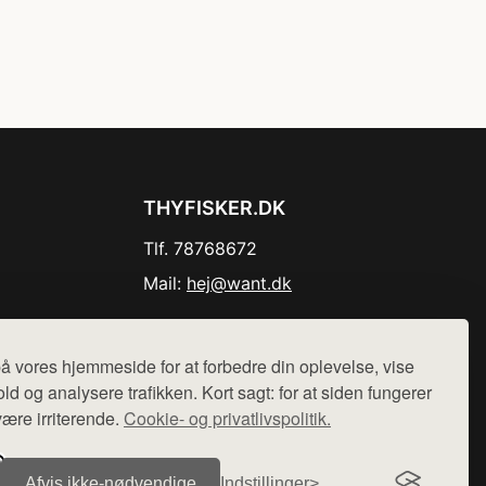
THYFISKER.DK
Tlf. 78768672
Mail:
hej@want.dk
Cookie- og privatlivspolitik
å vores hjemmeside for at forbedre din oplevelse, vise
ld og analysere trafikken. Kort sagt: for at siden fungerer
være irriterende.
Cookie- og privatlivspolitik.
r sælges ikke varer fra denne side - vi henviser til de shops,
Afvis ikke‑nødvendige
Indstillinger