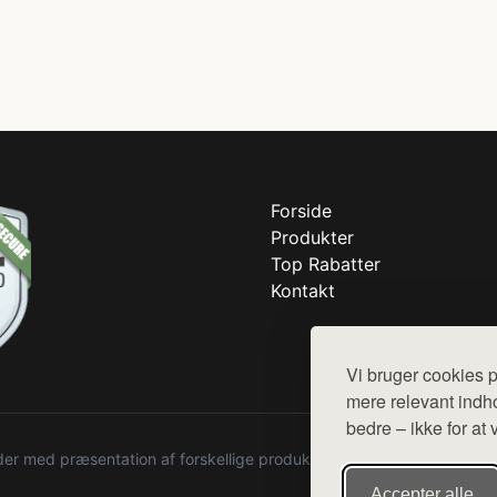
Forside
Produkter
Top Rabatter
Kontakt
Vi bruger cookies p
mere relevant indho
bedre – ikke for at 
r med præsentation af forskellige produkter fra diverse webshops. De
Accepter alle