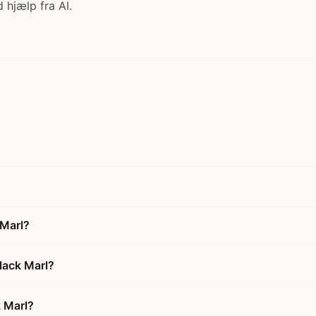
 hjælp fra AI.
 Marl?
lack Marl?
k Marl?