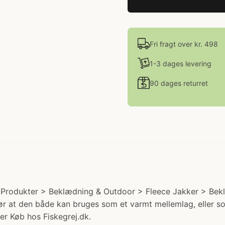
Fri fragt over kr. 498
1-3 dages levering
90 dages returret
 Produkter > Beklædning & Outdoor > Fleece Jakker > Beklæ
 gør at den både kan bruges som et varmt mellemlag, eller 
er Køb hos Fiskegrej.dk.