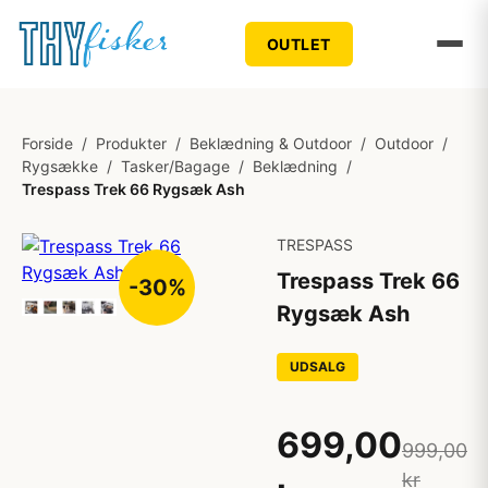
OUTLET
Forside
/
Produkter
/
Beklædning & Outdoor
/
Outdoor
/
Rygsække
/
Tasker/Bagage
/
Beklædning
/
Trespass Trek 66 Rygsæk Ash
TRESPASS
Trespass Trek 66
-30%
Rygsæk Ash
UDSALG
699,00
999,00
kr