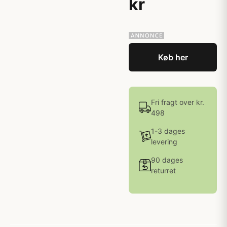
kr
Køb her
Fri fragt over kr.
498
1-3 dages
levering
90 dages
returret