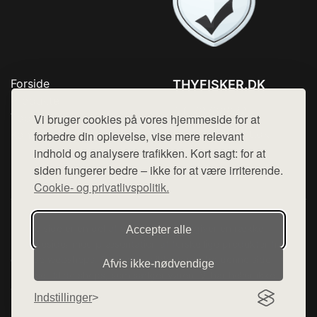
Forside
THYFISKER.DK
Produkter
Tlf. 78768672
Top Rabatter
Vi bruger cookies på vores hjemmeside for at
Mail:
hej@want.dk
Kontakt
forbedre din oplevelse, vise mere relevant
indhold og analysere trafikken. Kort sagt: for at
Cookie- og privatlivspolitik
siden fungerer bedre – ikke for at være irriterende.
Cookie- og privatlivspolitik.
Denne side er en del af want.dk, der udgiver en række
Accepter alle
hjemmesider med præsentation af forskellige produkter fra
diverse webshops. Der sælges ikke varer fra denne side - vi
Afvis ikke‑nødvendige
henviser til de shops, som sælger varen. Vi har heller ikke
varerne på lager.
Indstillinger