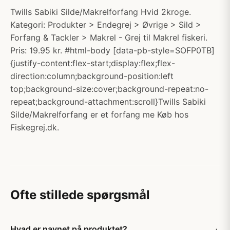
Twills Sabiki Silde/Makrelforfang Hvid 2kroge.
Kategori: Produkter > Endegrej > Øvrige > Sild >
Forfang & Tackler > Makrel - Grej til Makrel fiskeri.
Pris: 19.95 kr. #html-body [data-pb-style=SOFP0TB]
{justify-content:flex-start;display:flex;flex-
direction:column;background-position:left
top;background-size:cover;background-repeat:no-
repeat;background-attachment:scroll}Twills Sabiki
Silde/Makrelforfang er et forfang me Køb hos
Fiskegrej.dk.
Ofte stillede spørgsmål
Hvad er navnet på produktet?