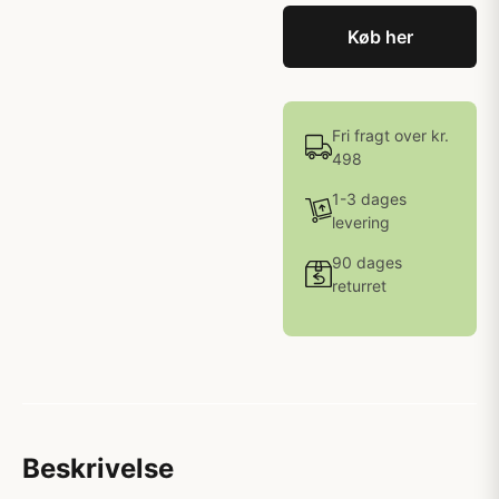
Køb her
Fri fragt over kr.
498
1-3 dages
levering
90 dages
returret
Beskrivelse