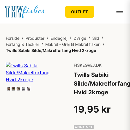
OUTLET
Forside
/
Produkter
/
Endegrej
/
Øvrige
/
Sild
/
Forfang & Tackler
/
Makrel - Grej til Makrel fiskeri
/
Twills Sabiki Silde/Makrelforfang Hvid 2kroge
FISKEGREJ.DK
Twills Sabiki
Silde/Makrelforfan
Hvid 2kroge
19,95 kr