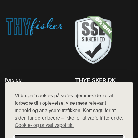
Forside
THYFISKER.DK
Produkter
Tlf. 78768672
Top Rabatter
Vi bruger cookies på vores hjemmeside for at
Mail:
hej@want.dk
Kontakt
forbedre din oplevelse, vise mere relevant
indhold og analysere trafikken. Kort sagt: for at
Cookie- og privatlivspolitik
siden fungerer bedre – ikke for at være irriterende.
Cookie- og privatlivspolitik.