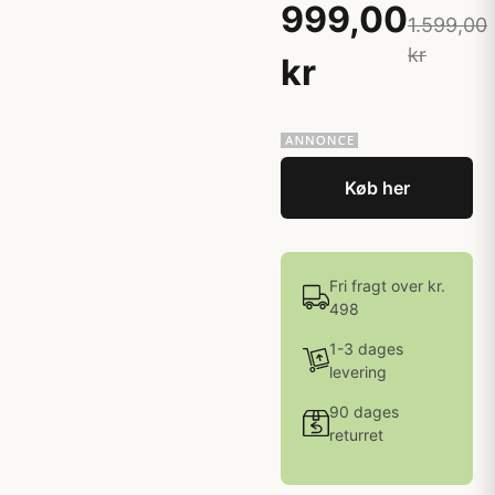
999,00
1.599,00
kr
kr
Køb her
Fri fragt over kr.
498
1-3 dages
levering
90 dages
returret