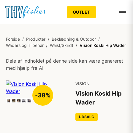
OUTLET
Forside
/
Produkter
/
Beklædning & Outdoor
/
Waders og Tilbehør
/
Waist/Skridt
/
Vision Koski Hip Wader
Dele af indholdet på denne side kan være genereret
med hjælp fra AI.
VISION
Vision Koski Hip
-38%
Wader
UDSALG