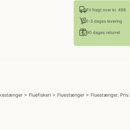
Fri fragt over kr. 498
1-3 dages levering
90 dages returret
kestænger > Fluefiskeri > Fluestænger > Fluestænger. Pris: