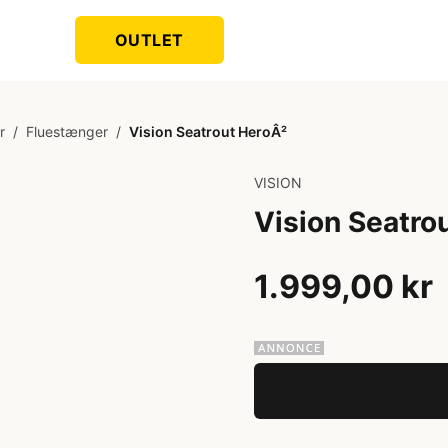
OUTLET
r
/
Fluestænger
/
Vision Seatrout HeroÂ²
VISION
Vision Seatro
1.999,00 kr