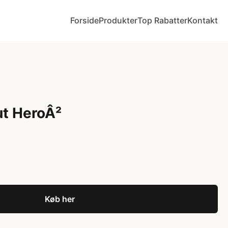
Forside
Produkter
Top Rabatter
Kontakt
ut HeroÂ²
Køb her