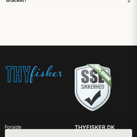
Bracket?
Forside
THYFISKER.DK
Produkter