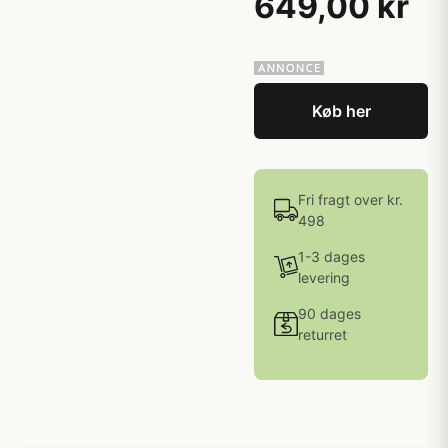
649,00 kr
Køb her
Fri fragt over kr.
498
1-3 dages
levering
90 dages
returret