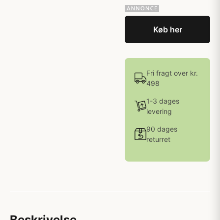
Køb her
Fri fragt over kr.
498
1-3 dages
levering
90 dages
returret
Beskrivelse