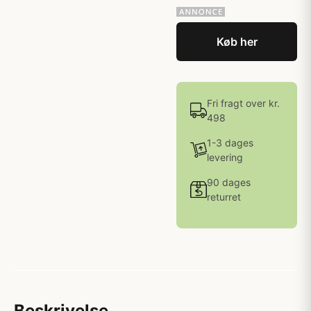
Køb her
Fri fragt over kr.
498
1-3 dages
levering
90 dages
returret
Beskrivelse