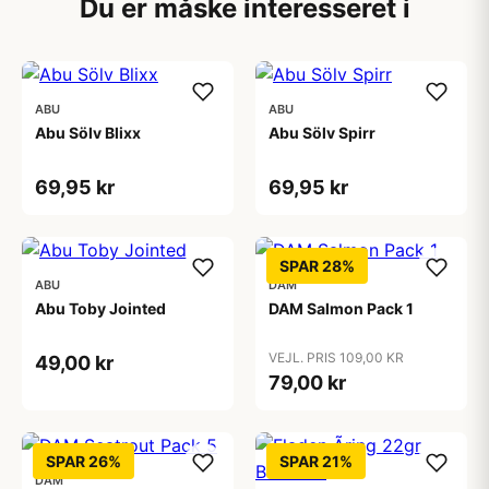
Du er måske interesseret i
ABU
ABU
Abu Sölv Blixx
Abu Sölv Spirr
69,95 kr
69,95 kr
SPAR 28%
ABU
DAM
Abu Toby Jointed
DAM Salmon Pack 1
VEJL. PRIS 109,00 KR
49,00 kr
79,00 kr
SPAR 26%
SPAR 21%
DAM