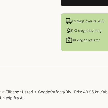
Fri fragt over kr. 498
1-3 dages levering
90 dages returret
> Tilbehør fiskeri > Geddeforfang/Div.. Pris: 49.95 kr. Køb
 hjælp fra AI.