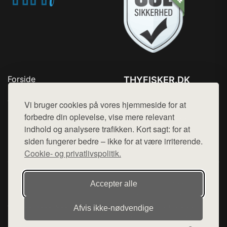
Forside
THYFISKER.DK
Produkter
Tlf. 78768672
Top Rabatter
Vi bruger cookies på vores hjemmeside for at
Mail:
hej@want.dk
Kontakt
forbedre din oplevelse, vise mere relevant
indhold og analysere trafikken. Kort sagt: for at
Cookie- og privatlivspolitik
siden fungerer bedre – ikke for at være irriterende.
Cookie- og privatlivspolitik.
Denne side er en del af want.dk, der udgiver en række
Accepter alle
hjemmesider med præsentation af forskellige produkter fra
diverse webshops. Der sælges ikke varer fra denne side - vi
Afvis ikke‑nødvendige
henviser til de shops, som sælger varen. Vi har heller ikke