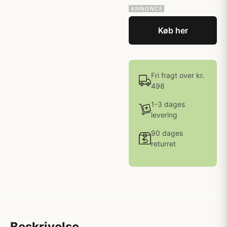
Køb her
Fri fragt over kr.
498
1-3 dages
levering
90 dages
returret
Beskrivelse