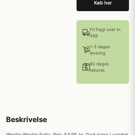
Køb her
Fri fragt over kr.
498
1-3 dages
levering
90 dages
returret
Beskrivelse
Westin Westin Salty. Pris: 54.95 kr. God gang i vandet