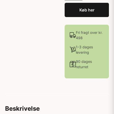
Køb her
Fri fragt over kr.
498
1-3 dages
levering
90 dages
returret
Beskrivelse