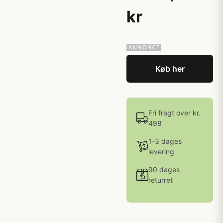
kr
Køb her
Fri fragt over kr.
498
1-3 dages
levering
90 dages
returret