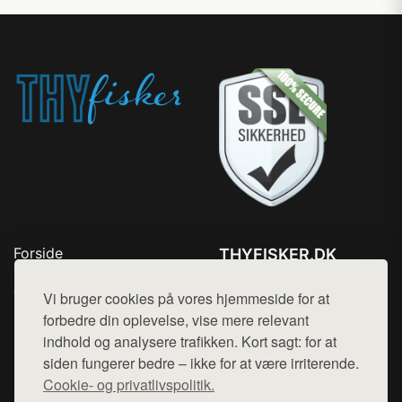
Forside
THYFISKER.DK
Produkter
Tlf. 78768672
Top Rabatter
Vi bruger cookies på vores hjemmeside for at
Mail:
hej@want.dk
Kontakt
forbedre din oplevelse, vise mere relevant
indhold og analysere trafikken. Kort sagt: for at
Cookie- og privatlivspolitik
siden fungerer bedre – ikke for at være irriterende.
Cookie- og privatlivspolitik.