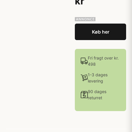
kr
Køb her
Fri fragt over kr.
498
1-3 dages
levering
90 dages
returret