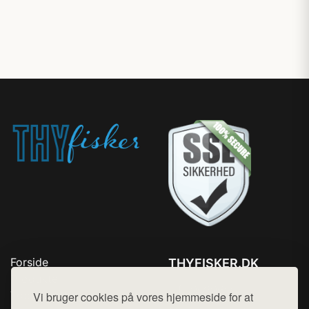
Forside
THYFISKER.DK
Produkter
Tlf. 78768672
Top Rabatter
Vi bruger cookies på vores hjemmeside for at