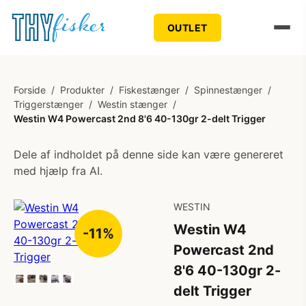
OUTLET
Forside
/
Produkter
/
Fiskestænger
/
Spinnestænger
/
Triggerstænger
/
Westin stænger
/
Westin W4 Powercast 2nd 8'6 40-130gr 2-delt Trigger
Dele af indholdet på denne side kan være genereret
med hjælp fra AI.
WESTIN
Westin W4
-11%
Powercast 2nd
8'6 40-130gr 2-
delt Trigger