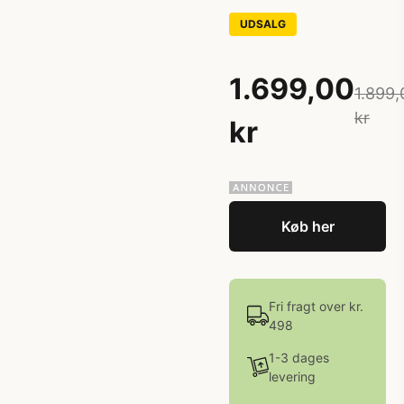
UDSALG
1.699,00
1.899,
kr
kr
Køb her
Fri fragt over kr.
498
1-3 dages
levering