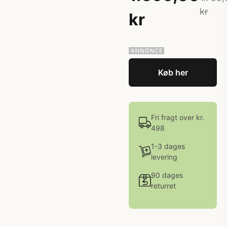
kr
kr
Køb her
Fri fragt over kr.
498
1-3 dages
levering
90 dages
returret