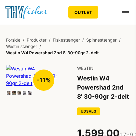
OUTLET
Forside
/
Produkter
/
Fiskestænger
/
Spinnestænger
/
Westin stænger
/
Westin W4 Powershad 2nd 8' 30-90gr 2-delt
WESTIN
Westin W4
-11%
Powershad 2nd
8' 30-90gr 2-delt
UDSALG
1.599,00
1.799,