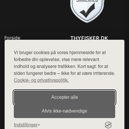
Forside
THYFISKER.DK
Produkter
Tlf. 78768672
Top Rabatter
Vi bruger cookies på vores hjemmeside for at
Mail:
hej@want.dk
Kontakt
forbedre din oplevelse, vise mere relevant
indhold og analysere trafikken. Kort sagt: for at
Cookie- og privatlivspolitik
siden fungerer bedre – ikke for at være irriterende.
Cookie- og privatlivspolitik.
Denne side er en del af want.dk, der udgiver en række
Accepter alle
hjemmesider med præsentation af forskellige produkter fra
diverse webshops. Der sælges ikke varer fra denne side - vi
Afvis ikke‑nødvendige
henviser til de shops, som sælger varen. Vi har heller ikke
varerne på lager.
Indstillinger