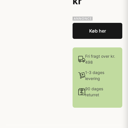
kr
Køb her
Fri fragt over kr.
498
1-3 dages
levering
90 dages
returret