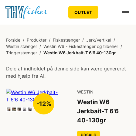
OUTLET
Forside
/
Produkter
/
Fiskestænger
/
Jerk/Vertikal
/
Westin stænger
/
Westin W6 - Fiskestænger og tilbehør
/
Triggerstænger
/
Westin W6 Jerkbait-T 6'6 40-130gr
Dele af indholdet på denne side kan være genereret
med hjælp fra AI.
WESTIN
Westin W6
-12%
Jerkbait-T 6'6
40-130gr
UDSALG