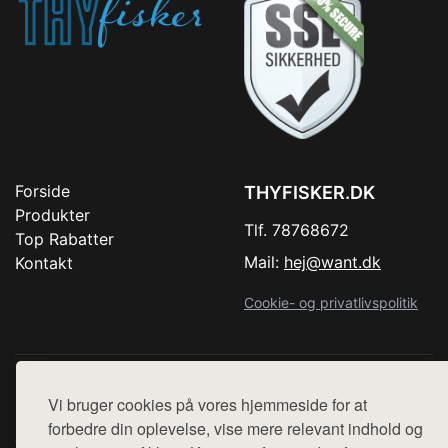
Forside
THYFISKER.DK
Produkter
Tlf. 78768672
Top Rabatter
Mail:
hej@want.dk
Kontakt
Cookie- og privatlivspolitik
Denne side er en del af want.dk, der udgiver en række
Vi bruger cookies på vores hjemmeside for at
hjemmesider med præsentation af forskellige produkter fra
forbedre din oplevelse, vise mere relevant indhold og
diverse webshops. Der sælges ikke varer fra denne side - vi